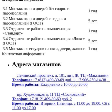
3.1 Монтаж окон и дверей без гидро- и
1 год
пароизоляции
3.2 Монтаж окон и дверей с гидро- и
5 лет
пароизоляцией (ГОСТ)
3.3 Отделочные работы - комплектация
1 год
«Стандарт»
3.4 Отделочные работы - комплектация «Люкс»
5 лет
(ГОСТ)
3.5 Монтаж аксессуаров на окна, двери, жалюзи
1 год
Контактная информация
Адреса магазинов
Ленинский проспект, д. 101, лит. Ж, ТЦ «Максидом»
Телефоны:
+7 (812) 409-39-69 доб. 1, +7 906-259-14-38,
Время работы:
Ежедневно с 10.00 до 20.00
пр. Художников д. 11 ТЦ «Сосновский»
Телефон:
+7 (812) 409-39-69 доб. 2
Время работы:
Вторник-Пятница, с 11.00 до 19.00, Сб с
11.00 до 17.00