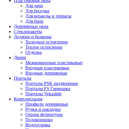
Пластиковые окна
Для дачи
Для беседки
Для веранды и террасы
Для бани
Деревянные окна
Стеклопакеты
Лоджии и балконы
Холодное остекление
Теплое остекление
Отделка
Двери
Межкомнатные пластиковые
Входные пластиковые
Входные деревянные
Порталы
Порталы PSK раздвижные
Порталы FS Гармошка
Порталы Vekaslide
Комплектация
Профили деревянные
Ручки и накладки
Опции фурнитуры
Подоконники
Водоотливы