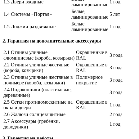
1.3 Двери входные
1 год
ламинированные
Белые,
1.4 Системы «Портал»
5 лет
ламинированные
Белые,
1.5 Лоджии раздвижные
1 год
ламинированные
2. Гарантия на дополнительные аксессуары
2.1 Отливы уличные
Окрашенные в
3 года
алюминиевые (короба, козырьки)
RAL
2.2 Отливы уличные жестяные
Окрашенные в
3 года
(короба, козырьки)
RAL
2.3 Отливы уличные жестяные в
Полимерное
3 года
полимере (короба, козырьки)
покрытие
2.4 Подоконники (пластиковые,
3 года
деревянные)
2.5 Сетки противомоскитные на
Окрашенные в
1 год
окна и двери
RAL
2.6 Жалюзи солнцезащитные
2 года
2.7 Аксессуары (гребёнки,
1 год
доводчики)
3. Гарантия на работы