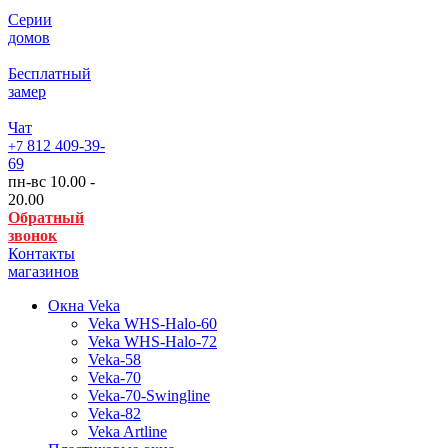
Серии
домов
Бесплатный
замер
Чат
812
409-39-
+7
69
пн-вс 10.00 -
20.00
Обратный
звонок
Контакты
магазинов
Окна Veka
Veka WHS-Halo-60
Veka WHS-Halo-72
Veka-58
Veka-70
Veka-70-Swingline
Veka-82
Veka Artline