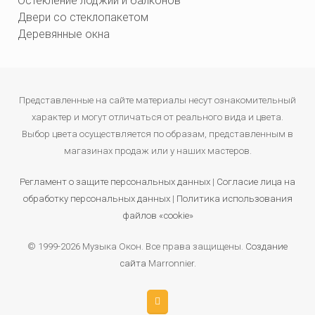
Остекление лоджий и балконов
Двери со стеклопакетом
Деревянные окна
Представленные на сайте материалы несут ознакомительный
характер и могут отличаться от реального вида и цвета.
Выбор цвета осуществляется по образам, представленным в
магазинах продаж или у наших мастеров.
Регламент о защите персональных данных
|
Согласие лица на
обработку персональных данных
|
Политика использования
файлов «cookie»
© 1999-2026 Музыка Окон. Все права защищены.
Создание
сайта
Marronnier.
Задать вопрос
Задать вопрос
Задать вопрос
Задать вопрос
Задать вопрос
Задать вопрос
Задать вопрос
Задать вопрос